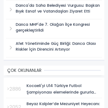
Darıca'da Saha Belediyesi Vurgusu: Başkan
Bıyık Esnaf ve Vatandaşları Ziyaret Etti
Darıca MHP'de 7. Olağan İlçe Kongresi
gerçekleştirildi
Afet Yönetiminde Güç Birliği: Darıca Olası
Riskler İçin Direncini Artırıyor
ÇOK OKUNANLAR
Kocaeli'yi U14 Türkiye Futbol
>2886
Şampiyonası elemelerinde gururla
temsil eden Körfez Gençlerbirliği,
Beyaz Kalpler’de Mezuniyet Heyecanı:
Bursa'da oynanan yarı final...
>2052