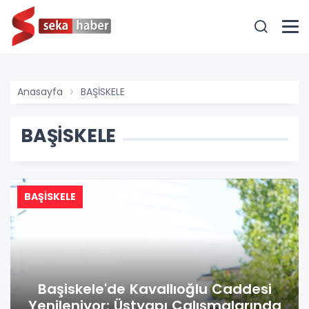
Anasayfa
BAŞİSKELE
BAŞİSKELE
BAŞİSKELE
Başiskele'de Kavallıoğlu Caddesi
Yenileniyor: Üstyapı Çalışmalarında