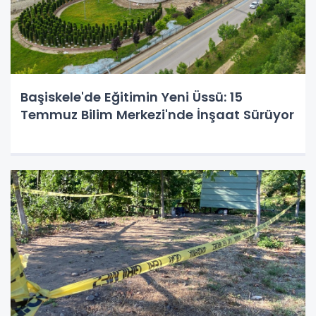
Başiskele'de Eğitimin Yeni Üssü: 15
Temmuz Bilim Merkezi'nde İnşaat Sürüyor