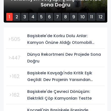
Sona Doğru
1
2
3
4
5
6
7
8
9
10
11
12
13
14
15
Başiskele'de Korku Dolu Anlar:
>505
Kamyon Önüne Aldığı Otomobili
Metrelerce Sürükledi
Dünya Rekortmeni Dev Projede Sona
>447
Doğru
Başiskele Kavşağı'nda Kritik Eşik
>162
Geçildi: Dev Projenin Yarısından
Fazlası Tamam
Başiskele'de Çevreci Dönüşüm:
>162
Elektrikli Çöp Kamyonları Testte
Kocaeli'nin Başiskele ilçesinde