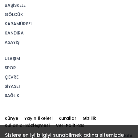
BAŞİSKELE
GÖLCÜK
KARAMÜRSEL
KANDIRA
ASAYİŞ
ULAŞIM
SPOR
ÇEVRE
SİYASET
SAĞLIK
Künye
Yayın İlkeleri
Kurallar
Gizlilik
Kullanıcı Sözleşmesi
Veri Politikası
Sizlere en iyi bilgiyi sunabilmek adına sitemizde
Haber içerikleri izin alınmadan, kaynak gösterilerek dahi