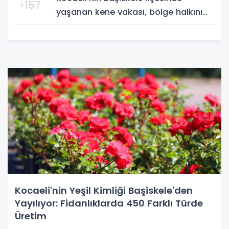
>157
yaşanan kene vakası, bölge halkını
endişeye sevk etti. Yeşilyurt
Mahallesi'nde sokakta oynayan...
Kocaeli'nin Yeşil Kimliği Başiskele'den
Yayılıyor: Fidanlıklarda 450 Farklı Türde
Üretim