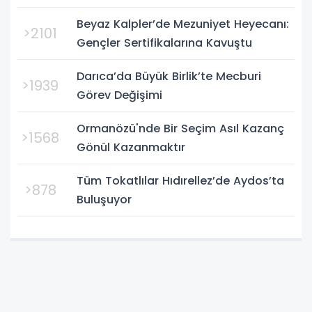
temsil eden Körfez Gençlerbirliği,
Beyaz Kalpler’de Mezuniyet Heyecanı:
Bursa'da oynanan yarı final...
>2101
Gençler Sertifikalarına Kavuştu
Darıca’da Büyük Birlik’te Mecburi
>1939
Görev Değişimi
Ormanözü'nde Bir Seçim Asıl Kazanç
>1568
Gönül Kazanmaktır
Tüm Tokatlılar Hıdırellez’de Aydos’ta
>878
Buluşuyor