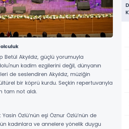
D
K
T
Yolculuk
Betül Akyıldız, güçlü yorumuyla
dolu'nun kadim ezgilerini değil, dünyanın
leri de seslendiren Akyıldız, müziğin
ültürel bir köprü kurdu. Seçkin repertuvarıyla
n tam not aldı.
 Yasin Özlü’nün eşi Öznur Özlü’nün de
nün kadınlara ve annelere yönelik duygu