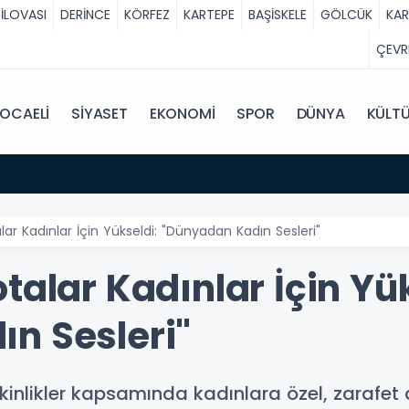
İLOVASI
DERİNCE
KÖRFEZ
KARTEPE
BAŞİSKELE
GÖLCÜK
KA
ÇEVR
OCAELİ
SİYASET
EKONOMİ
SPOR
DÜNYA
KÜLT
lar Kadınlar İçin Yükseldi: "Dünyadan Kadın Sesleri"
talar Kadınlar İçin Yü
n Sesleri"
etkinlikler kapsamında kadınlara özel, zarafe