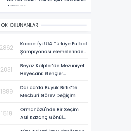
Artırıyor
ÇOK OKUNANLAR
Kocaeli'yi U14 Türkiye Futbol
2862
Şampiyonası elemelerinde
gururla temsil eden Körfez
Beyaz Kalpler’de Mezuniyet
Gençlerbirliği, Bursa'da
>2031
Heyecanı: Gençler
oynanan yarı final...
Sertifikalarına Kavuştu
Darıca’da Büyük Birlik’te
>1889
Mecburi Görev Değişimi
Ormanözü'nde Bir Seçim
>1519
Asıl Kazanç Gönül
Kazanmaktır