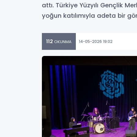
attı. Türkiye Yüzyılı Gençlik M
yoğun katılımıyla adeta bir gör
112
14-05-2026 19:02
OKUNMA