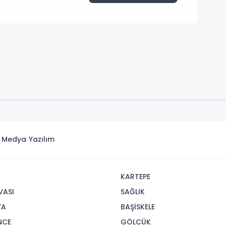
ka Medya
Yazılım
R
KARTEPE
VASI
SAĞLIK
YA
BAŞİSKELE
NCE
GÖLCÜK