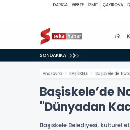
DARICA
GEBZE
İZMİT
ÇAYIROVA
D
K
SONDAKİKA
Anasayfa
BAŞİSKELE
Başiskele’de Nota
Başiskele’de No
"Dünyadan Kadı
Başiskele Belediyesi, kültürel 