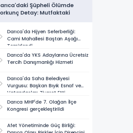
arıca'daki Şüpheli Ölümde
orkunç Detay: Mutfaktaki
encerede Saç Telleri Bulundu
Darıca'da Hijyen Seferberliği:
Cami Mahallesi Baştan Aşağı
Temizlendi
Darıca'da YKS Adaylarına Ücretsiz
Tercih Danışmanlığı Hizmeti
Darıca'da Saha Belediyesi
Vurgusu: Başkan Bıyık Esnaf ve
Vatandaşları Ziyaret Etti
Darıca MHP'de 7. Olağan İlçe
Kongresi gerçekleştirildi
Afet Yönetiminde Güç Birliği:
Darıca Olası Riskler İçin Direncini