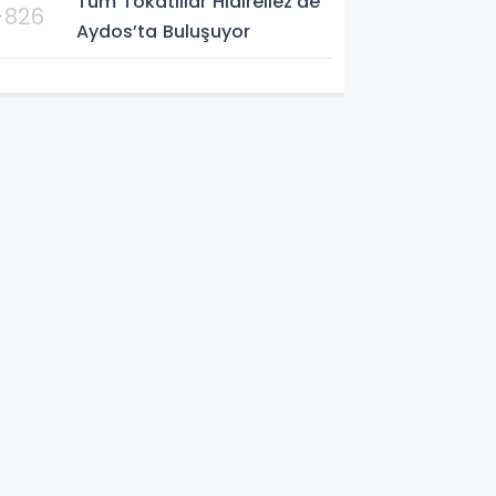
Tüm Tokatlılar Hıdırellez’de
>826
Aydos’ta Buluşuyor