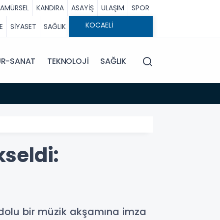
RAMÜRSEL
KANDIRA
ASAYİŞ
ULAŞIM
SPOR
E
SİYASET
SAĞLIK
ÜR-SANAT
TEKNOLOJİ
SAĞLIK
kseldi:
t dolu bir müzik akşamına imza