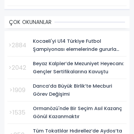
ÇOK OKUNANLAR
Kocaeli'yi U14 Türkiye Futbol
>2884
Şampiyonası elemelerinde gururla
temsil eden Körfez Gençlerbirliği,
Beyaz Kalpler’de Mezuniyet Heyecanı:
Bursa'da oynanan yarı final...
>2042
Gençler Sertifikalarına Kavuştu
Darıca’da Büyük Birlik’te Mecburi
>1909
Görev Değişimi
Ormanözü'nde Bir Seçim Asıl Kazanç
>1535
Gönül Kazanmaktır
Tüm Tokatlılar Hıdırellez’de Aydos’ta