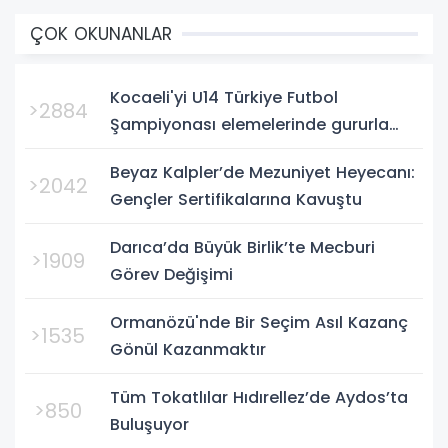
ÇOK OKUNANLAR
Kocaeli'yi U14 Türkiye Futbol
>2884
Şampiyonası elemelerinde gururla
temsil eden Körfez Gençlerbirliği,
Beyaz Kalpler’de Mezuniyet Heyecanı:
Bursa'da oynanan yarı final...
>2042
Gençler Sertifikalarına Kavuştu
Darıca’da Büyük Birlik’te Mecburi
>1909
Görev Değişimi
Ormanözü'nde Bir Seçim Asıl Kazanç
>1535
Gönül Kazanmaktır
Tüm Tokatlılar Hıdırellez’de Aydos’ta
>850
Buluşuyor