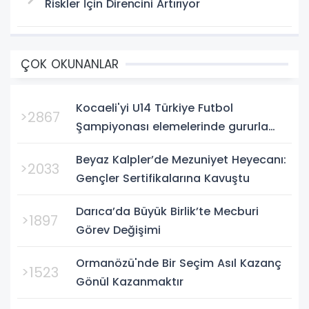
Riskler İçin Direncini Artırıyor
ÇOK OKUNANLAR
Kocaeli'yi U14 Türkiye Futbol
>2867
Şampiyonası elemelerinde gururla
temsil eden Körfez Gençlerbirliği,
Beyaz Kalpler’de Mezuniyet Heyecanı:
Bursa'da oynanan yarı final...
>2033
Gençler Sertifikalarına Kavuştu
Darıca’da Büyük Birlik’te Mecburi
>1897
Görev Değişimi
Ormanözü'nde Bir Seçim Asıl Kazanç
>1523
Gönül Kazanmaktır