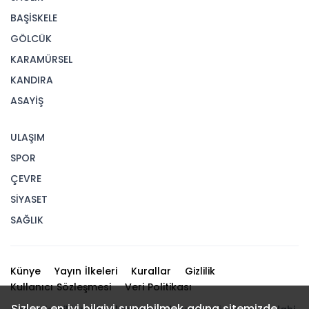
BAŞİSKELE
GÖLCÜK
KARAMÜRSEL
KANDIRA
ASAYİŞ
ULAŞIM
SPOR
ÇEVRE
SİYASET
SAĞLIK
Künye
Yayın İlkeleri
Kurallar
Gizlilik
Kullanıcı Sözleşmesi
Veri Politikası
Sizlere en iyi bilgiyi sunabilmek adına sitemizde