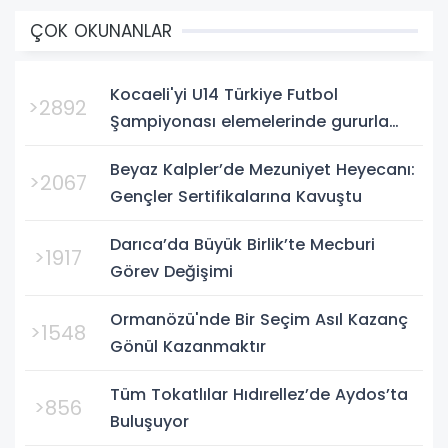
ÇOK OKUNANLAR
Kocaeli'yi U14 Türkiye Futbol
>2892
Şampiyonası elemelerinde gururla
temsil eden Körfez Gençlerbirliği,
Beyaz Kalpler’de Mezuniyet Heyecanı:
Bursa'da oynanan yarı final...
>2067
Gençler Sertifikalarına Kavuştu
Darıca’da Büyük Birlik’te Mecburi
>1917
Görev Değişimi
Ormanözü'nde Bir Seçim Asıl Kazanç
>1548
Gönül Kazanmaktır
Tüm Tokatlılar Hıdırellez’de Aydos’ta
>856
Buluşuyor