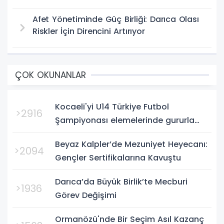
Afet Yönetiminde Güç Birliği: Darıca Olası
Riskler İçin Direncini Artırıyor
ÇOK OKUNANLAR
Kocaeli'yi U14 Türkiye Futbol
>2916
Şampiyonası elemelerinde gururla
temsil eden Körfez Gençlerbirliği,
Beyaz Kalpler’de Mezuniyet Heyecanı:
Bursa'da oynanan yarı final...
>2094
Gençler Sertifikalarına Kavuştu
Darıca’da Büyük Birlik’te Mecburi
>1936
Görev Değişimi
Ormanözü'nde Bir Seçim Asıl Kazanç