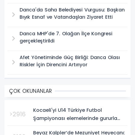
Darıca'da Saha Belediyesi Vurgusu: Başkan
Bıyık Esnaf ve Vatandaşları Ziyaret Etti
Darıca MHP'de 7. Olağan İlçe Kongresi
gerçekleştirildi
Afet Yönetiminde Güç Birliği: Darıca Olası
Riskler İçin Direncini Artırıyor
ÇOK OKUNANLAR
Kocaeli'yi U14 Türkiye Futbol
>2916
Şampiyonası elemelerinde gururla
temsil eden Körfez Gençlerbirliği,
Beyaz Kalpler’de Mezuniyet Heyecanı:
Bursa'da oynanan yarı final...