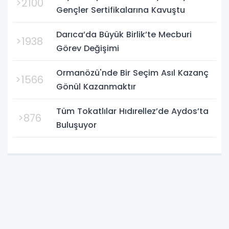
>2100
Gençler Sertifikalarına Kavuştu
Darıca’da Büyük Birlik’te Mecburi
>1938
Görev Değişimi
Ormanözü'nde Bir Seçim Asıl Kazanç
>1566
Gönül Kazanmaktır
Tüm Tokatlılar Hıdırellez’de Aydos’ta
>876
Buluşuyor