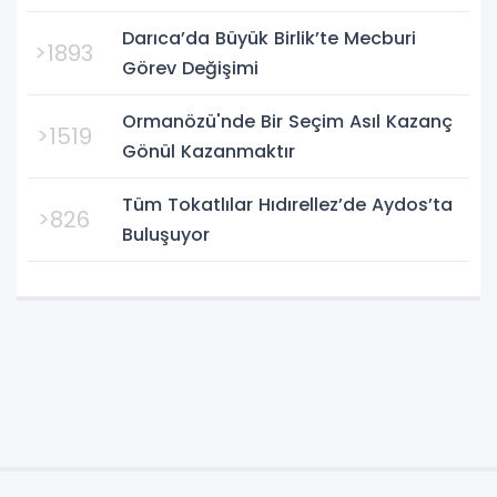
Darıca’da Büyük Birlik’te Mecburi
>1893
Görev Değişimi
Ormanözü'nde Bir Seçim Asıl Kazanç
>1519
Gönül Kazanmaktır
Tüm Tokatlılar Hıdırellez’de Aydos’ta
>826
Buluşuyor