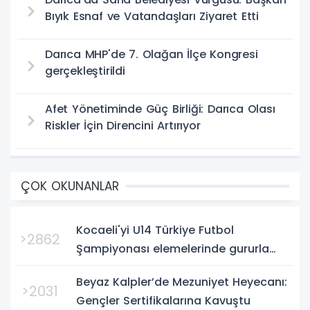
Bıyık Esnaf ve Vatandaşları Ziyaret Etti
Darıca MHP'de 7. Olağan İlçe Kongresi
gerçekleştirildi
Afet Yönetiminde Güç Birliği: Darıca Olası
Riskler İçin Direncini Artırıyor
ÇOK OKUNANLAR
Kocaeli'yi U14 Türkiye Futbol
>2862
Şampiyonası elemelerinde gururla
temsil eden Körfez Gençlerbirliği,
Beyaz Kalpler’de Mezuniyet Heyecanı:
Bursa'da oynanan yarı final...
>2031
Gençler Sertifikalarına Kavuştu