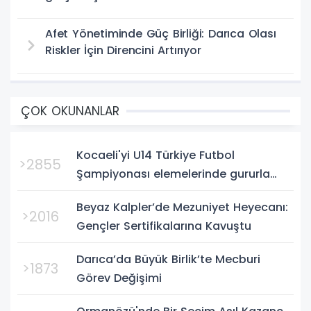
Afet Yönetiminde Güç Birliği: Darıca Olası
Riskler İçin Direncini Artırıyor
ÇOK OKUNANLAR
Kocaeli'yi U14 Türkiye Futbol
>2855
Şampiyonası elemelerinde gururla
temsil eden Körfez Gençlerbirliği,
Beyaz Kalpler’de Mezuniyet Heyecanı:
Bursa'da oynanan yarı final...
>2016
Gençler Sertifikalarına Kavuştu
Darıca’da Büyük Birlik’te Mecburi
>1873
Görev Değişimi