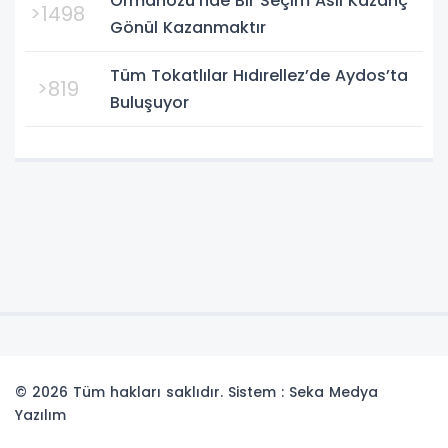
Ormanözü'nde Bir Seçim Asıl Kazanç
>1498
Gönül Kazanmaktır
Tüm Tokatlılar Hıdırellez’de Aydos’ta
>819
Buluşuyor
© 2026 Tüm hakları saklıdır. Sistem : Seka Medya
Yazılım