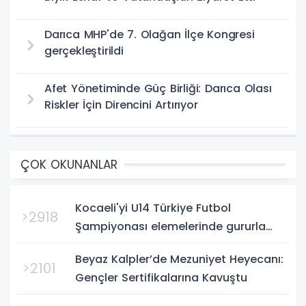
Darıca MHP'de 7. Olağan İlçe Kongresi
gerçekleştirildi
Afet Yönetiminde Güç Birliği: Darıca Olası
Riskler İçin Direncini Artırıyor
ÇOK OKUNANLAR
Kocaeli'yi U14 Türkiye Futbol
>2918
Şampiyonası elemelerinde gururla
temsil eden Körfez Gençlerbirliği,
Beyaz Kalpler’de Mezuniyet Heyecanı:
Bursa'da oynanan yarı final...
>2101
Gençler Sertifikalarına Kavuştu