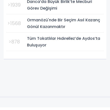
Darıca’da Büyük Birlik’te Mecburi
>1939
Görev Değişimi
Ormanözü'nde Bir Seçim Asıl Kazanç
>1568
Gönül Kazanmaktır
Tüm Tokatlılar Hıdırellez’de Aydos’ta
>878
Buluşuyor