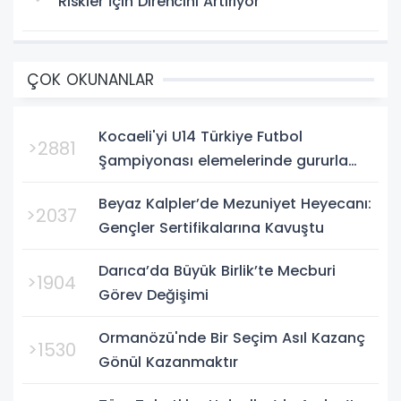
Riskler İçin Direncini Artırıyor
ÇOK OKUNANLAR
Kocaeli'yi U14 Türkiye Futbol
>2881
Şampiyonası elemelerinde gururla
temsil eden Körfez Gençlerbirliği,
Beyaz Kalpler’de Mezuniyet Heyecanı:
Bursa'da oynanan yarı final...
>2037
Gençler Sertifikalarına Kavuştu
Darıca’da Büyük Birlik’te Mecburi
>1904
Görev Değişimi
Ormanözü'nde Bir Seçim Asıl Kazanç
>1530
Gönül Kazanmaktır