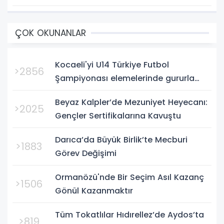
ÇOK OKUNANLAR
Kocaeli'yi U14 Türkiye Futbol
>2856
Şampiyonası elemelerinde gururla
temsil eden Körfez Gençlerbirliği,
Beyaz Kalpler’de Mezuniyet Heyecanı:
Bursa'da oynanan yarı final...
>2025
Gençler Sertifikalarına Kavuştu
Darıca’da Büyük Birlik’te Mecburi
>1883
Görev Değişimi
Ormanözü'nde Bir Seçim Asıl Kazanç
>1506
Gönül Kazanmaktır
Tüm Tokatlılar Hıdırellez’de Aydos’ta
>819