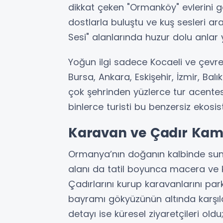
dikkat çeken "Ormanköy" evlerini g
dostlarla buluştu ve kuş sesleri a
Sesi" alanlarında huzur dolu anlar 
Yoğun ilgi sadece Kocaeli ve çevre i
Bursa, Ankara, Eskişehir, İzmir, Bal
çok şehrinden yüzlerce tur acente
binlerce turisti bu benzersiz ekosi
Karavan ve Çadır Kamp
Ormanya’nın doğanın kalbinde sun
alanı da tatil boyunca macera ve k
Çadırlarını kurup karavanlarını par
bayramı gökyüzünün altında karşıla
detayı ise küresel ziyaretçileri ol