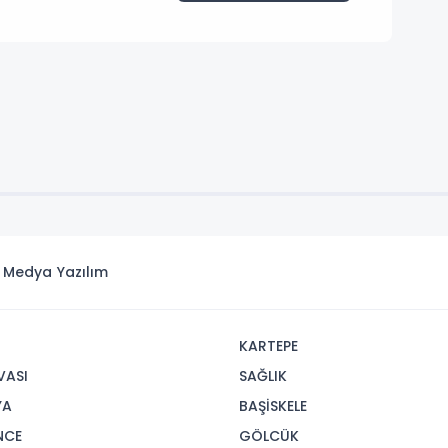
ka Medya
Yazılım
R
KARTEPE
VASI
SAĞLIK
YA
BAŞİSKELE
NCE
GÖLCÜK