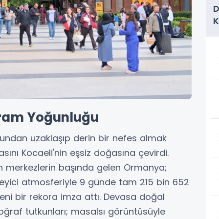
D
K
T
ram Yoğunluğu
undan uzaklaşıp derin bir nefes almak
asını Kocaeli'nin eşsiz doğasına çevirdi.
en merkezlerin başında gelen Ormanya;
leyici atmosferiyle 9 günde tam 215 bin 652
ni bir rekora imza attı. Devasa doğal
oğraf tutkunları; masalsı görüntüsüyle