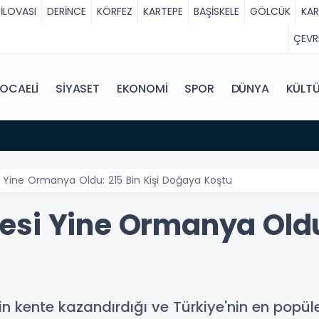
İLOVASI
DERİNCE
KÖRFEZ
KARTEPE
BAŞİSKELE
GÖLCÜK
KA
ÇEVR
OCAELİ
SİYASET
EKONOMİ
SPOR
DÜNYA
KÜLT
Yine Ormanya Oldu: 215 Bin Kişi Doğaya Koştu
si Yine Ormanya Oldu:
nin kente kazandırdığı ve Türkiye'nin en pop