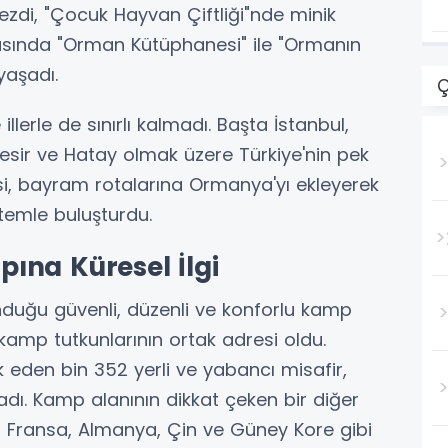
ezdi, "Çocuk Hayvan Çiftliği"nde minik
rasında "Orman Kütüphanesi" ile "Ormanın
yaşadı.
llerle de sınırlı kalmadı. Başta İstanbul,
ıkesir ve Hatay olmak üzere Türkiye'nin pek
si, bayram rotalarına Ormanya'yı ekleyerek
stemle buluşturdu.
>
ına Küresel İlgi
duğu güvenli, düzenli ve konforlu kamp
amp tutkunlarının ortak adresi oldu.
k eden bin 352 yerli ve yabancı misafir,
dı. Kamp alanının dikkat çeken bir diğer
du; Fransa, Almanya, Çin ve Güney Kore gibi