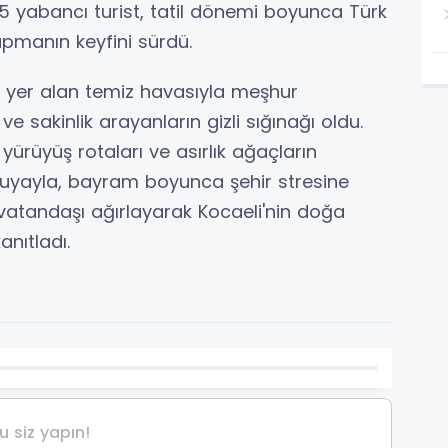
95 yabancı turist, tatil dönemi boyunca Türk
apmanın keyfini sürdü.
e yer alan temiz havasıyla meşhur
ve sakinlik arayanların gizli sığınağı oldu.
ürüyüş rotaları ve asırlık ağaçların
zuyayla, bayram boyunca şehir stresine
atandaşı ağırlayarak Kocaeli'nin doğa
nıtladı.
 siz yapın!