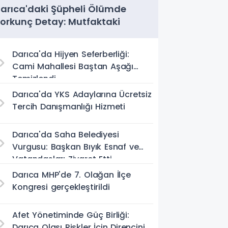
arıca'daki Şüpheli Ölümde
orkunç Detay: Mutfaktaki
encerede Saç Telleri Bulundu
Darıca'da Hijyen Seferberliği:
Cami Mahallesi Baştan Aşağı
Temizlendi
Darıca'da YKS Adaylarına Ücretsiz
Tercih Danışmanlığı Hizmeti
Darıca'da Saha Belediyesi
Vurgusu: Başkan Bıyık Esnaf ve
Vatandaşları Ziyaret Etti
Darıca MHP'de 7. Olağan İlçe
Kongresi gerçekleştirildi
Afet Yönetiminde Güç Birliği:
Darıca Olası Riskler İçin Direncini