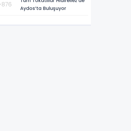
Tüm Tokatlılar Hıdırellez’de
>876
Aydos’ta Buluşuyor