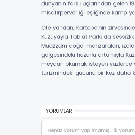
dünyanın farklı uçlarından gelen 1
misafirperverliği eşliğinde kamp y
Öte yandan, Kartepe’nin zirvesind
Kuzuyayla Tabiat Parkı da sessizlik 
Muazzam doğal manzaraları, izole y
gölgesindeki huzurlu ortamıyla Ku
meydan okumak isteyen yüzlerce v
turizmindeki gücünü bir kez daha ka
YORUMLAR
Henüz yorum yapılmamış. İlk yorumu