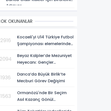
Artırıyor
ÇOK OKUNANLAR
Kocaeli'yi U14 Türkiye Futbol
>2916
Şampiyonası elemelerinde
gururla temsil eden Körfez
Beyaz Kalpler’de Mezuniyet
Gençlerbirliği, Bursa'da
2094
Heyecanı: Gençler
oynanan yarı final...
Sertifikalarına Kavuştu
Darıca’da Büyük Birlik’te
>1936
Mecburi Görev Değişimi
Ormanözü'nde Bir Seçim
>1563
Asıl Kazanç Gönül
Kazanmaktır