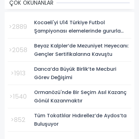
ÇOK OKUNANLAR
Kocaeli'yi U14 Türkiye Futbol
>2889
Şampiyonası elemelerinde gururla
temsil eden Körfez Gençlerbirliği,
Beyaz Kalpler’de Mezuniyet Heyecanı:
Bursa'da oynanan yarı final...
>2058
Gençler Sertifikalarına Kavuştu
Darıca’da Büyük Birlik’te Mecburi
>1913
Görev Değişimi
Ormanözü'nde Bir Seçim Asıl Kazanç
>1540
Gönül Kazanmaktır
Tüm Tokatlılar Hıdırellez’de Aydos’ta
>852
Buluşuyor