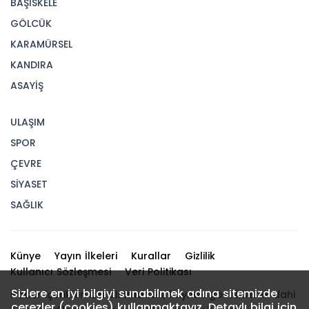
BAŞİSKELE
GÖLCÜK
KARAMÜRSEL
KANDIRA
ASAYİŞ
ULAŞIM
SPOR
ÇEVRE
SİYASET
SAĞLIK
Künye
Yayın İlkeleri
Kurallar
Gizlilik
Kullanıcı Sözleşmesi
Veri Politikası
Sizlere en iyi bilgiyi sunabilmek adına sitemizde
Haber içerikleri izin alınmadan, kaynak gösterilerek dahi
çerezler (cookies) kullanmaktayız. Detaylı bilgi için