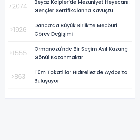
Beyaz Kalpler’de Mezuniyet Heyecanı:
Bursa'da oynanan yarı final...
>2074
Gençler Sertifikalarına Kavuştu
Darıca’da Büyük Birlik’te Mecburi
>1926
Görev Değişimi
Ormanözü'nde Bir Seçim Asıl Kazanç
>1555
Gönül Kazanmaktır
Tüm Tokatlılar Hıdırellez’de Aydos’ta
>863
Buluşuyor