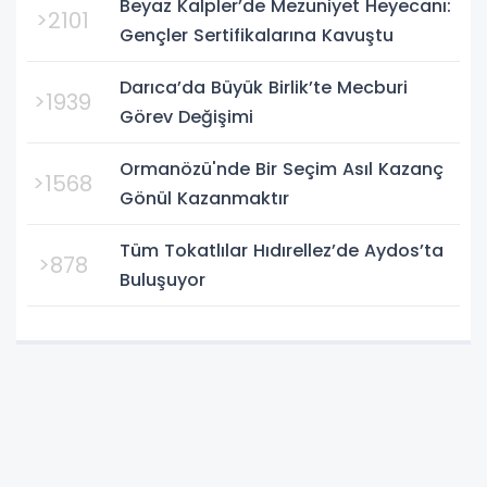
Beyaz Kalpler’de Mezuniyet Heyecanı:
Bursa'da oynanan yarı final...
>2101
Gençler Sertifikalarına Kavuştu
Darıca’da Büyük Birlik’te Mecburi
>1939
Görev Değişimi
Ormanözü'nde Bir Seçim Asıl Kazanç
>1568
Gönül Kazanmaktır
Tüm Tokatlılar Hıdırellez’de Aydos’ta
>878
Buluşuyor