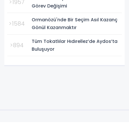
>1957
Görev Değişimi
Ormanözü'nde Bir Seçim Asıl Kazanç
>1584
Gönül Kazanmaktır
Tüm Tokatlılar Hıdırellez’de Aydos’ta
>894
Buluşuyor