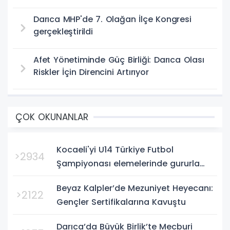
Darıca MHP'de 7. Olağan İlçe Kongresi
gerçekleştirildi
Afet Yönetiminde Güç Birliği: Darıca Olası
Riskler İçin Direncini Artırıyor
ÇOK OKUNANLAR
Kocaeli'yi U14 Türkiye Futbol
>2934
Şampiyonası elemelerinde gururla
temsil eden Körfez Gençlerbirliği,
Beyaz Kalpler’de Mezuniyet Heyecanı:
Bursa'da oynanan yarı final...
>2122
Gençler Sertifikalarına Kavuştu
Darıca’da Büyük Birlik’te Mecburi